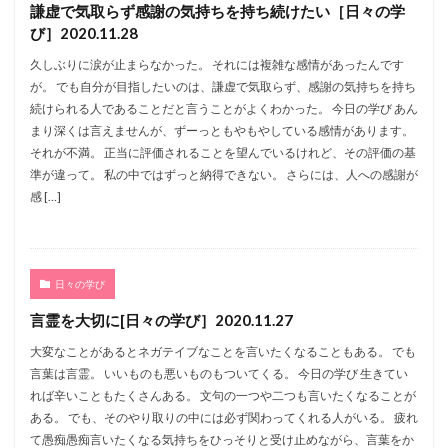
謙虚で気取らず感謝の気持ちを持ち続けたい［日々の学
び］2020.11.28
久しぶりに涙が止まらなかった。 それには複雑な感情があったんです
が。 でも自分が目指したいのは、謙虚で気取らず、感謝の気持ちを持ち
続けられる人であることだと言うことがよくわかった。 今日の学び あん
まり深くは言えませんが、ずーっともやもやしている感情があります。
それが不満。 正当に評価されることを望んでいるけれど、その評価の基
準が違って。 私の中ではずっと納得できない。 さらには、人への感謝が
感 […]
日々の学び
言霊を大切に[日々の学び］2020.11.27
大変なことがあるとネガテイブなことを言いたくなることもある。 でも
言葉は言霊。 いいものも悪いものもついてくる。 今日の学び 生きてい
れば辛いこともたくさんある。 文句の一つや二つも言いたくなることが
ある。 でも、そのやり取りの中には必ず関わってくれる人がいる。 疲れ
て愚痴愚痴言いたくなる気持ちをひっそりと受け止めながら、言葉をか