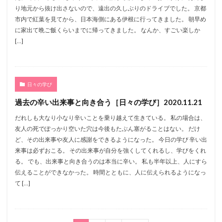
り地元から抜け出さないので、遠出の久しぶりのドライブでした。 京都
市内で紅葉を見てから、日本海側にある伊根に行ってきました。 朝早め
に家出て晩ご飯くらいまでに帰ってきました。 なんか、すごい楽しか
[…]
日々の学び
過去の辛い出来事と向き合う［日々の学び］2020.11.21
だれしも大なり小なり辛いことを乗り越えて生きている。 私の場合は、
友人の死でぽっかり空いた穴は今後もたぶん塞がることはない。 だけ
ど、その出来事や友人に感謝をできるようになった。 今日の学び 辛い出
来事は必ずおこる。 その出来事が自分を強くしてくれるし、学びをくれ
る。 でも、出来事と向き合うのは本当に辛い。 私も半年以上、人にすら
伝えることができなかった。 時間とともに、人に伝えられるようになっ
て […]