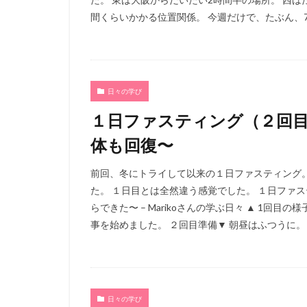
間くらいかかる位置関係。 今週だけで、たぶん、70
日々の学び
１日ファスティング（２回
体も回復〜
前回、冬にトライして以来の１日ファスティング。
た。 １日目とは全然違う感覚でした。 １日ファ
らできた〜 – Marikoさんの学ぶ日々 ▲ 1回
事を始めました。 ２回目準備▼ 朝昼はふつうに。 
日々の学び