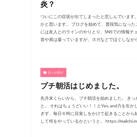
炎？
ついにこの症状が出てしまったと悲しんでいます
かと思います。 ブログを始めて、普段気になった
には友人とのラインのやりとり、SNSでの情報チ
首や肩は凝っていますが、ヨガなどでほぐしながら
日々の学び
プチ朝活はじめました。
先月末くらいから、プチ朝活を始めました。 き
と。 それはちょうどいい！！とYes, and力を
ぎず、毎日６時に目覚しをかけて起きることから始
して何をやっているかというと。 https://mailchi.mp/m