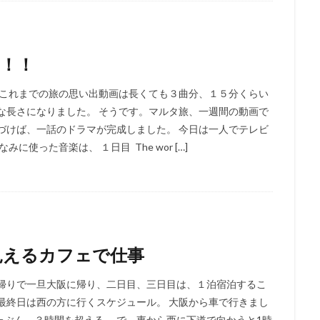
！！
 これまでの旅の思い出動画は長くても３曲分、１５分くらい
な長さになりました。 そうです。マルタ旅、一週間の動画で
づけば、一話のドラマが完成しました。 今日は一人でテレビ
使った音楽は、 １日目 The wor […]
見えるカフェで仕事
日帰りで一旦大阪に帰り、二日目、三日目は、１泊宿泊するこ
最終日は西の方に行くスケジュール。 大阪から車で行きまし
たぶん、３時間を超える。 で、東から西に下道で向かうと1時