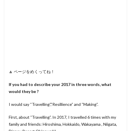
🔼 ページをめくってね！
If you had to describe your 2017 in three words, what
would they be ?
I would say “Travelling”,”Resillience” and “Making”.
First, about ”Travelling”. In 2017, I travelled 6 times with my
family and friends: Hiroshima, Hokkaido, Wakayama , Niigata,