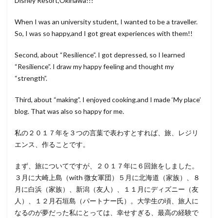
Disney Resort,Okinawa!!!
When I was an university student, I wanted to be a traveller.
So, I was so happy,and I got great experiences with them!!
Second, about “Resilience”. I got depressed, so I learned
“Resilience”. I draw my happy feeling and thought my
“strength”.
Third, about “making”. I enjoyed cooking.and I made ‘My place’
blog. That was also so happy for me.
私の２０１７年を３つの言葉で表わすとすれば、旅、レジリ
エンス、作ることです。
まず、旅についてですが、２０１７年に６回旅をしました。
３月に大崎上島（with 微女軍団）５月に北海道（家族）、８
月に白浜（家族）、新潟（友人）、１１月にディズニー（友
人）、１２月石垣島（パートナー氏）。大学生の頃、旅人に
なるのが夢だった私にとっては、幸せすぎる、最高の経験で