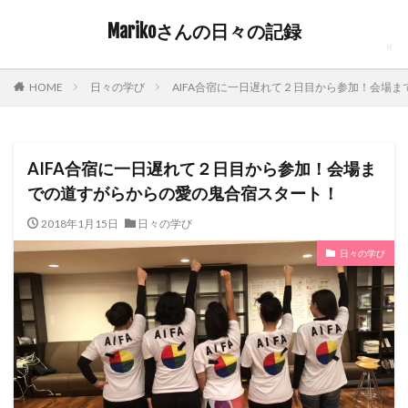
Marikoさんの日々の記録
日々の学び
AIFA合宿に一日遅れて２日目から参加！会場
HOME
AIFA合宿に一日遅れて２日目から参加！会場ま
での道すがらからの愛の鬼合宿スタート！
2018年1月15日
日々の学び
日々の学び