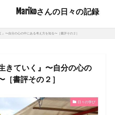
Marikoさんの日々の記録
く』〜自分の心の中にある考え方を知る〜［書評その２］
生きていく』〜自分の心の
〜［書評その２］
日々の学び